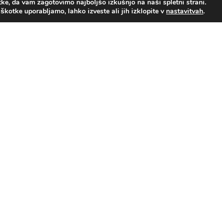
e, da vam zagotovimo najboljšo izkušnjo na naši spletni strani.
iškotke uporabljamo, lahko izveste ali jih izklopite v
.
nastavitvah
RAVJE OPOZARJA: PREKOMERNO UŽIVANJE ALKOHOLA Š