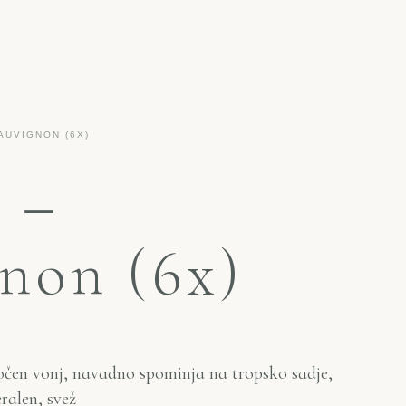
AUVIGNON (6X)
 –
non (6x)
čen vonj, navadno spominja na tropsko sadje,
eralen, svež