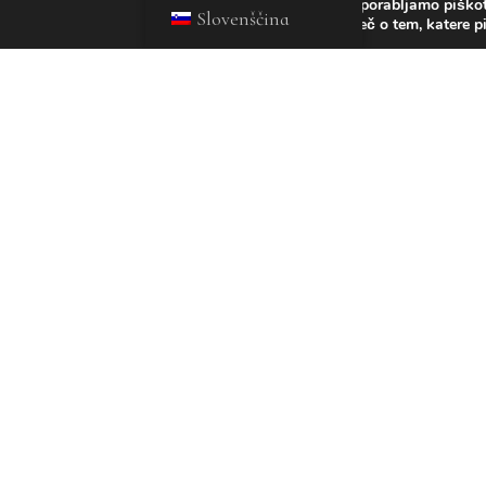
Uporabljamo piškotk
Slovenščina
Več o tem, katere p
MINISTER ZA ZD