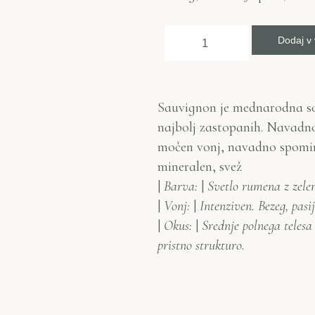
Dodaj v 
Sauvignon je mednarodna sor
najbolj zastopanih. Navadn
močen vonj, navadno spominja
mineralen, svež
|
Barva:
|
Svetlo rumena z zele
|
Vonj:
|
Intenziven. Bezeg, pasi
|
Okus:
|
Srednje polnega telesa
pristno strukturo.