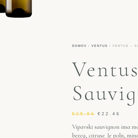
DOMOV
/
VENTUS
/ VENTUS – S
Ventus
Sauvig
€
29.94
€
22.46
Vipavski sauvignon ima mo
bezeg, citruse. Je poln, min