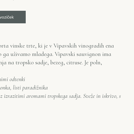
voziček
ta vinske trte, ki je v Vipavskih vinogradih ena
o ga uživamo mladega. Vipavski sauvignon ima
 na tropsko sadje, bezeg, citruse. Je poln,
nimi odtenki
jonka, listi paradižnika
 z izrazitimi aromami tropskega sadja. Sveže in iskrivo, s