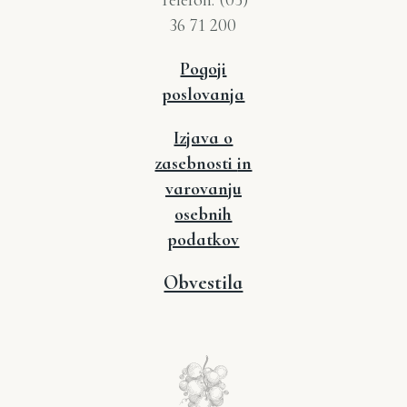
36 71 200
Pogoji
poslovanja
Izjava o
zasebnosti
in
varovanju
osebnih
podatkov
Obvestila