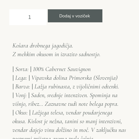
Dodaj v voziček
Košara drobnega jagodičja.
Z mehkim okusom in izrazito sadnostjo.
|
Sorta:
|
100% Cabernet Sauvignon
|
Lega:
|
Vipavska dolina
Primorska (Slovenjia)
|
Barva:
|
Lažja rubinasta, z vijoličnimi odtenki.
|
Vonj:
|
Saden, srednje intenziven. Spominja na
višnjo, ribez… Zaznavne tudi note belega popra.
|
Okus:
|
Lažjega telesa, vendar poudarjenega
okusa. Kislost je nežna, tanini so manj intenzivni,
vendar dajejo vinu dolžino in moč. V zaključku nas
pospremi prijetna aroma zrele češnje.