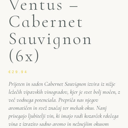
Ventus –
Cabernet
Sauvignon
(6x)
€
29.94
Prijeten in saden Cabernet Sauvignon izvira iz nižje
ležečih vipavskih vinogradov, kjer je svet bolj močen, z
več vodnega potenciala. Prepriča nas njegov
aromatičen in svež značaj ter mehak okus. Nanj
prisegajo ljubitelji vin, ki imajo radi kozarček rdečega
vina z izrazito sadno aromo in nežnejšim okusom