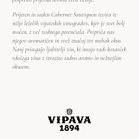
Prijeten in saden Cabernet Sauvignon izvira iz
nižje ležečih vipavskih vinogradov, kjer je svet bolj
močen, z več vodnega potenciala. Prepriča nas
njegov aromatičen in svež značaj ter mehak okus.
Nanj prisegajo ljubitelji vin, ki imajo radi kozarček
rdečega vina z izrazito sadno aromo in nežnejšim
okusom.