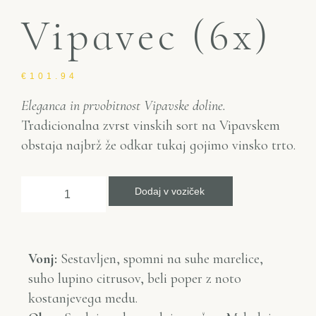
Vipavec (6x)
€
101.94
Eleganca in prvobitnost Vipavske doline.
Tradicionalna zvrst vinskih sort na Vipavskem
obstaja najbrž že odkar tukaj gojimo vinsko trto.
Dodaj v voziček
Vonj:
Sestavljen, spomni na suhe marelice,
suho lupino citrusov, beli poper z noto
kostanjevega medu.