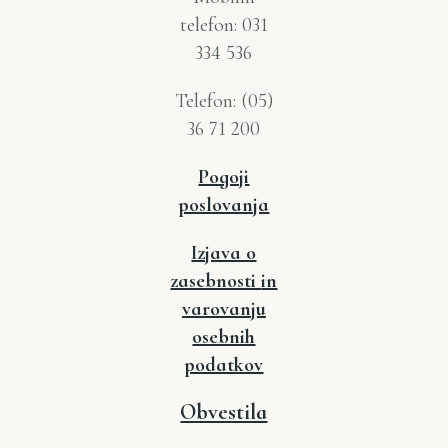
telefon: 031
334 536
Telefon: (05)
36 71 200
Pogoji
poslovanja
Izjava o
zasebnosti
in
varovanju
osebnih
podatkov
Obvestila