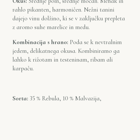
Okus:
Srednje poln, srednje močan. Mehak in
rahlo pikanten, harmoničen. Nežni tanini
dajejo vinu dolžino, ki se v zaključku prepleta
z aromo suhe marelice in medu.
Kombinacija s hrano:
Poda se k nevtralnim
jedem, delikatnega okusa. Kombiniramo ga
lahko k rižotam in testeninam, ribam ali
karpaču.
Sorta:
35 % Rebula, 10 % Malvazija,