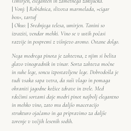
Umirjen, eleganten in žametnega zaključka.
|
Vonj:
|
Robidnica, slivova marmelada, »cigar
box«, tartuf
|
Okus:
|
Srednjega telesa, umirjen. Tanini so
izraziti, vendar mehki. Vino se v ustih počasi
razvije in pospremi z višnjevo aromo. Ostane dolgo.
Nega modrega pinota je zahtevna, z njim si belita
glavo vinogradnik in vinar. Sorta zahteva močne
in suhe lege, soncu izpostavljene lege. Dobrodošla je
tudi vsaka sapa vetra, da suši vlago in pomaga
ohraniti jagodne kožice zdrave in zrele. Med
rdečimi sortami daje modri pinot najbolj elegantno
in mehko vino, zato mu daljšo maceracijo
strukturo ojačamo in ga pripravimo za daljše
zorenje v večjih lesenih sodih.