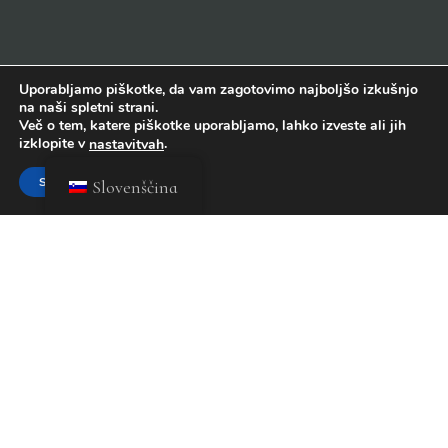
Uporabljamo piškotke, da vam zagotovimo najboljšo izkušnjo
na naši spletni strani.
Več o tem, katere piškotke uporabljamo, lahko izveste ali jih
izklopite v
.
nastavitvah
Sprejmi
Slovenščina
MINISTER ZA ZDRAVJE OPOZARJA: PREKOMERNO
UŽIVANJE ALKOHOLA ŠKODUJE ZDRAVJU