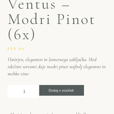
Ventus –
Modri Pinot
(6x)
€
29.94
Umirjen, eleganten in žametnega zaključka. Med
rdečimi sortami daje modri pinot najbolj elegantno in
mehko vino
Dodaj v voziček