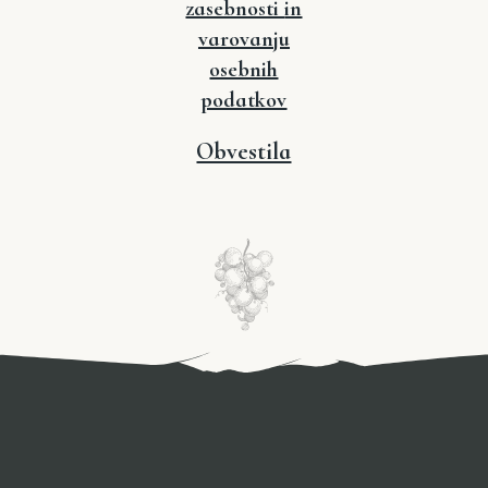
zasebnosti
in
varovanju
osebnih
podatkov
Obvestila