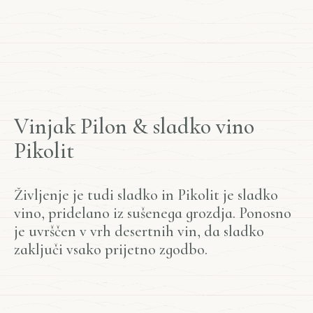
V
i
n
j
a
k
P
i
l
o
n
&
s
l
a
d
k
o
v
i
n
o
P
i
k
o
l
i
t
Življenje je tudi sladko in Pikolit je sladko
vino, pridelano iz sušenega grozdja. Ponosno
je uvrščen v vrh desertnih vin, da sladko
zaključi vsako prijetno zgodbo.