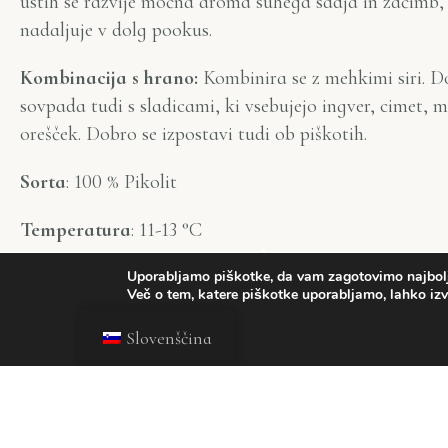
ustih se razvije močna aroma suhega sadja in začimb, 
nadaljuje v dolg pookus.
Kombinacija s hrano:
Kombinira se z mehkimi siri. D
sovpada tudi s sladicami, ki vsebujejo ingver, cimet, 
orešček. Dobro se izpostavi tudi ob piškotih.
Sorta
: 100 % Pikolit
Temperatura
: 11-13 °C
(Kmalu na voljo v spletni trgovini)
Uporabljamo piškotke, da vam zagotovimo najboljš
Več o tem, katere piškotke uporabljamo, lahko izve
Sprejmi
Slovenščina