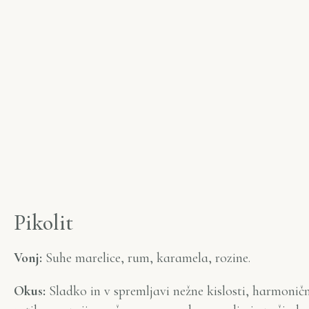
P
i
k
o
l
i
t
Vonj:
Suhe marelice, rum, karamela, rozine.
Okus:
Sladko in v spremljavi nežne kislosti, harmonič